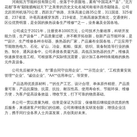
河南拓方节能科技有限公司，坐落于中原腹地，素有“中国花木**县”，“北方
花都”享有“鄢陵腊梅冠天下”之美誉的历史文化名城河南省许昌市鄢陵县。公司
北距郑州机场70公里，西距京广铁路、京珠高速公路35公里，311国道、325省
道、237省道、许亳高速横穿东西，219省道、兰南高速纵贯南北，交通便利，
区位优势明显，是全国的换热设备生产维修**之一，业务遍及全国各地。
公司成立于2021年，注册资本1000万元，公司技术力量雄厚，科研开发
能力强，生产设备**，产品质量过硬，并不断开拓创新，创新产品节能环保，是
**设计、生产维修各种冷却器、换热器的厂家，产品遍布全国各地，广泛应用于
节能散热电力、石化、矿山、冶金、船舶、煤炭、纺织、装备制造等行业的换
热、制冷、通风设备中。公司承接各类凝汽器、高低压加热器的生产，维修及
快速换管改造工程。可根据客户实际情况需要，设计加工各种特殊规格的换热
元件及设备。
公司先后被评为省、市“重合同守信用企业”、“**示范企业”、“工程质量安装
管理**企业”、“诚信企业”、“AA**信用单位”。等荣誉。
产品选用优质原材料，**的生产工艺、设计合理、单体原件精密、产品质
量可靠，产品抗腐蚀、抗震、抗拉、耐压性高、使用寿命长、节能环保、维修
方便，为客户提高设备效益，增收节支，打下可靠的物质基础。
本公司一贯以质量为根、信誉是保证为宗旨，保修期后继续提供优质的售
后服务，来感谢客户对我们的信赖。公司将继续务实研发创新，增强企业活
力，携手同行业各界人士共谋发展，共创美好未来。