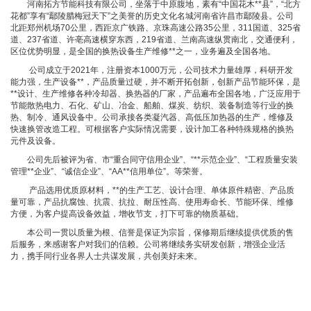
河南拓方节能科技有限公司，坐落于中原腹地，素有“中国花木**县”，“北方
花都”享有“鄢陵腊梅冠天下”之美誉的历史文化名城河南省许昌市鄢陵县。公司
北距郑州机场70公里，西距京广铁路、京珠高速公路35公里，311国道、325省
道、237省道、许亳高速横穿东西，219省道、兰南高速纵贯南北，交通便利，
区位优势明显，是全国的换热设备生产维修**之一，业务遍及全国各地。
公司成立于2021年，注册资本1000万元，公司技术力量雄厚，科研开发
能力强，生产设备**，产品质量过硬，并不断开拓创新，创新产品节能环保，是
**设计、生产维修各种冷却器、换热器的厂家，产品遍布全国各地，广泛应用于
节能散热电力、石化、矿山、冶金、船舶、煤炭、纺织、装备制造等行业的换
热、制冷、通风设备中。公司承接各类凝汽器、高低压加热器的生产，维修及
快速换管改造工程。可根据客户实际情况需要，设计加工各种特殊规格的换热
元件及设备。
公司先后被评为省、市“重合同守信用企业”、“**示范企业”、“工程质量安装
管理**企业”、“诚信企业”、“AA**信用单位”。等荣誉。
产品选用优质原材料，**的生产工艺、设计合理、单体原件精密、产品质
量可靠，产品抗腐蚀、抗震、抗拉、耐压性高、使用寿命长、节能环保、维修
方便，为客户提高设备效益，增收节支，打下可靠的物质基础。
本公司一贯以质量为根、信誉是保证为宗旨，保修期后继续提供优质的售
后服务，来感谢客户对我们的信赖。公司将继续务实研发创新，增强企业活
力，携手同行业各界人士共谋发展，共创美好未来。