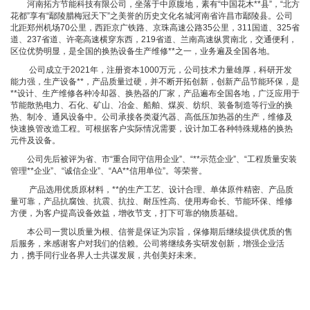
河南拓方节能科技有限公司，坐落于中原腹地，素有“中国花木**县”，“北方
花都”享有“鄢陵腊梅冠天下”之美誉的历史文化名城河南省许昌市鄢陵县。公司
北距郑州机场70公里，西距京广铁路、京珠高速公路35公里，311国道、325省
道、237省道、许亳高速横穿东西，219省道、兰南高速纵贯南北，交通便利，
区位优势明显，是全国的换热设备生产维修**之一，业务遍及全国各地。
公司成立于2021年，注册资本1000万元，公司技术力量雄厚，科研开发
能力强，生产设备**，产品质量过硬，并不断开拓创新，创新产品节能环保，是
**设计、生产维修各种冷却器、换热器的厂家，产品遍布全国各地，广泛应用于
节能散热电力、石化、矿山、冶金、船舶、煤炭、纺织、装备制造等行业的换
热、制冷、通风设备中。公司承接各类凝汽器、高低压加热器的生产，维修及
快速换管改造工程。可根据客户实际情况需要，设计加工各种特殊规格的换热
元件及设备。
公司先后被评为省、市“重合同守信用企业”、“**示范企业”、“工程质量安装
管理**企业”、“诚信企业”、“AA**信用单位”。等荣誉。
产品选用优质原材料，**的生产工艺、设计合理、单体原件精密、产品质
量可靠，产品抗腐蚀、抗震、抗拉、耐压性高、使用寿命长、节能环保、维修
方便，为客户提高设备效益，增收节支，打下可靠的物质基础。
本公司一贯以质量为根、信誉是保证为宗旨，保修期后继续提供优质的售
后服务，来感谢客户对我们的信赖。公司将继续务实研发创新，增强企业活
力，携手同行业各界人士共谋发展，共创美好未来。