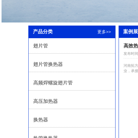
产品分类
案例展
更多>>
翅片管
高效
发布时间 2
翅片管换热器
河南拓
业，承
高频焊螺旋翅片管
高压加热器
换热器