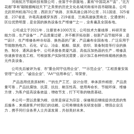
河南拓方节能科技有限公司，坐落于中原腹地，素有“中国花木**县”，“北方
花都”享有“鄢陵腊梅冠天下”之美誉的历史文化名城河南省许昌市鄢陵县。公司
北距郑州机场70公里，西距京广铁路、京珠高速公路35公里，311国道、325省
道、237省道、许亳高速横穿东西，219省道、兰南高速纵贯南北，交通便利，
区位优势明显，是全国的换热设备生产维修**之一，业务遍及全国各地。
公司成立于2021年，注册资本1000万元，公司技术力量雄厚，科研开发
能力强，生产设备**，产品质量过硬，并不断开拓创新，创新产品节能环保，是
**设计、生产维修各种冷却器、换热器的厂家，产品遍布全国各地，广泛应用于
节能散热电力、石化、矿山、冶金、船舶、煤炭、纺织、装备制造等行业的换
热、制冷、通风设备中。公司承接各类凝汽器、高低压加热器的生产，维修及
快速换管改造工程。可根据客户实际情况需要，设计加工各种特殊规格的换热
元件及设备。
公司先后被评为省、市“重合同守信用企业”、“**示范企业”、“工程质量安装
管理**企业”、“诚信企业”、“AA**信用单位”。等荣誉。
产品选用优质原材料，**的生产工艺、设计合理、单体原件精密、产品质
量可靠，产品抗腐蚀、抗震、抗拉、耐压性高、使用寿命长、节能环保、维修
方便，为客户提高设备效益，增收节支，打下可靠的物质基础。
本公司一贯以质量为根、信誉是保证为宗旨，保修期后继续提供优质的售
后服务，来感谢客户对我们的信赖。公司将继续务实研发创新，增强企业活
力，携手同行业各界人士共谋发展，共创美好未来。